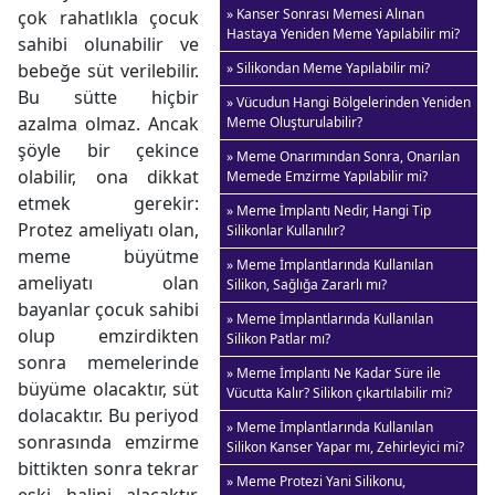
» Kanser Sonrası Memesi Alınan
çok rahatlıkla çocuk
Hastaya Yeniden Meme Yapılabilir mi?
sahibi olunabilir ve
bebeğe süt verilebilir.
» Silikondan Meme Yapılabilir mi?
Bu sütte hiçbir
» Vücudun Hangi Bölgelerinden Yeniden
azalma olmaz. Ancak
Meme Oluşturulabilir?
şöyle bir çekince
» Meme Onarımından Sonra, Onarılan
olabilir, ona dikkat
Memede Emzirme Yapılabilir mi?
etmek gerekir:
» Meme İmplantı Nedir, Hangi Tip
Protez ameliyatı olan,
Silikonlar Kullanılır?
meme büyütme
» Meme İmplantlarında Kullanılan
ameliyatı olan
Silikon, Sağlığa Zararlı mı?
bayanlar çocuk sahibi
» Meme İmplantlarında Kullanılan
olup emzirdikten
Silikon Patlar mı?
sonra memelerinde
» Meme İmplantı Ne Kadar Süre ile
büyüme olacaktır, süt
Vücutta Kalır? Silikon çıkartılabilir mi?
dolacaktır. Bu periyod
» Meme İmplantlarında Kullanılan
sonrasında emzirme
Silikon Kanser Yapar mı, Zehirleyici mi?
bittikten sonra tekrar
» Meme Protezi Yani Silikonu,
eski halini alacaktır,