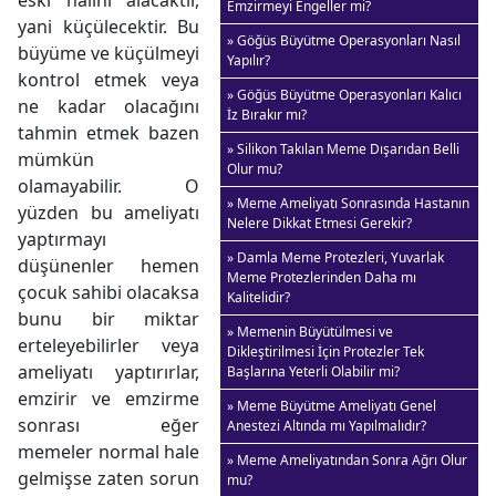
Emzirmeyi Engeller mi?
yani küçülecektir. Bu
» Göğüs Büyütme Operasyonları Nasıl
büyüme ve küçülmeyi
Yapılır?
kontrol etmek veya
» Göğüs Büyütme Operasyonları Kalıcı
ne kadar olacağını
İz Bırakır mı?
tahmin etmek bazen
» Silikon Takılan Meme Dışarıdan Belli
mümkün
Olur mu?
olamayabilir. O
» Meme Ameliyatı Sonrasında Hastanın
yüzden bu ameliyatı
Nelere Dikkat Etmesi Gerekir?
yaptırmayı
» Damla Meme Protezleri, Yuvarlak
düşünenler hemen
Meme Protezlerinden Daha mı
çocuk sahibi olacaksa
Kalitelidir?
bunu bir miktar
» Memenin Büyütülmesi ve
erteleyebilirler veya
Dikleştirilmesi İçin Protezler Tek
ameliyatı yaptırırlar,
Başlarına Yeterli Olabilir mi?
emzirir ve emzirme
» Meme Büyütme Ameliyatı Genel
sonrası eğer
Anestezi Altında mı Yapılmalıdır?
memeler normal hale
» Meme Ameliyatından Sonra Ağrı Olur
gelmişse zaten sorun
mu?