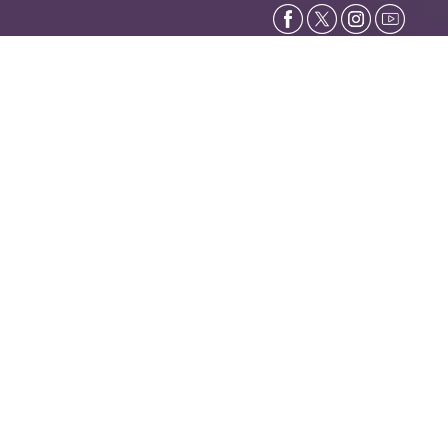
Copyright ©
2026 Türk Plastik Rekonstrüktif ve Estetik Cerrahi
Dernegi. Tüm haklari saklidir.
LookUs
&
Online Makale