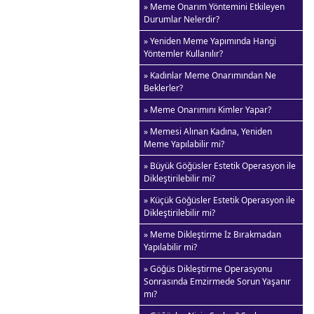
» Meme Onarım Yöntemini Etkileyen
Durumlar Nelerdir?
» Yeniden Meme Yapımında Hangi
Yöntemler Kullanılır?
» Kadınlar Meme Onarımından Ne
Beklerler?
» Meme Onarımını Kimler Yapar?
» Memesi Alınan Kadına, Yeniden
Meme Yapılabilir mi?
» Büyük Göğüsler Estetik Operasyon ile
Dikleştirilebilir mi?
» Küçük Göğüsler Estetik Operasyon ile
Dikleştirilebilir mi?
» Meme Dikleştirme İz Bırakmadan
Yapılabilir mi?
» Göğüs Dikleştirme Operasyonu
Sonrasında Emzirmede Sorun Yaşanır
mı?