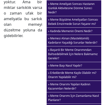
yoktur. Ama bir
» Meme Ameliyatı Sonrası Hastanın
miktar sarkıklık varsa
Günlük Aktivitesine Dönme Süreci
Nedir?
o zaman ufak bir
ameliyatla bu sarkık
» Meme Büyütme Ameliyatları Sonrası
olan memeyi
Bebek Emzirmede Sorun Yaşanır mı?
düzeltme yoluna da
» Kadında Memenin Önemi Nedir?
gidebilirler.
» Memesi Alınan (Mastektomili)
Kadınların Yaşadığı Sorunlar Nelerdir?
» Başarılı Bir Meme Onarımından
Bahsedebilmek İçin Nelere Bakmamız
Gerekir?
» Meme Başı Nasıl Yapılır?
» Erkeklerde Meme Kaybı Olabilir mi?
Onarım Yapılabilir mi?
» Meme Onarımı Yapılan Kadının
Kazanımları Nelerdir?
» Meme Onarımı İçin Zamanlama Nasıl
Planlanır?