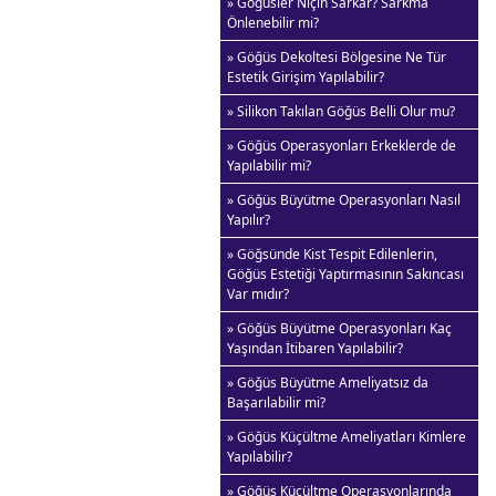
» Göğüsler Niçin Sarkar? Sarkma
Önlenebilir mi?
» Göğüs Dekoltesi Bölgesine Ne Tür
Estetik Girişim Yapılabilir?
» Silikon Takılan Göğüs Belli Olur mu?
» Göğüs Operasyonları Erkeklerde de
Yapılabilir mi?
» Göğüs Büyütme Operasyonları Nasıl
Yapılır?
» Göğsünde Kist Tespit Edilenlerin,
Göğüs Estetiği Yaptırmasının Sakıncası
Var mıdır?
» Göğüs Büyütme Operasyonları Kaç
Yaşından İtibaren Yapılabilir?
» Göğüs Büyütme Ameliyatsız da
Başarılabilir mi?
» Göğüs Küçültme Ameliyatları Kimlere
Yapılabilir?
» Göğüs Küçültme Operasyonlarında