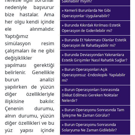
nefesle ilgili sorunlar
Sakınabilir miyim?
nedeniyle başvurur
» Kemerli Burunlarda Ne Gibi
bize hastalar. Ama
Operasyonlar Uygulanabilir?
her olgu kendi içinde
» Burunda Kıkırdak Kırılması Estetik
ele alınmalıdır.
Operasyon ile Giderilebilir mi?
Yaptığımız
» Burunda Et Yakınması Olanlar Estetik
simülasyon resim
Operasyon ile Rahatlayabilir mi?
çalışmaları ile ne gibi
» Burunda Deviasyondan Yakınanlara
değişiklikler
Estetik Girişimler Nasıl Rahatlık Sağlar?
yapılması gerektiği
» Burun Operasyonları Açık
belirlenir. Genellikle
Operasyonsuz -Endoskopik- Yapılabilir
burun analizi
mi?
yapılırken de yüzün
» Burun Operasyonları Sonrasında
diğer özellikleriyle
Dikkat Edilmesi Gereken Noktalar
ilişkisine bakılır.
Nelerdir?
Çenenin durumu,
» Burun Operasyonu Sonrasında Tam
alnın durumu, yüzün
İyileşme Ne Zaman Görülür?
diğer özellikleri ve bu
» Burun Operasyonu Sonrasında
yüz yapısı içinde
Solaryuma Ne Zaman Gidilebilir?