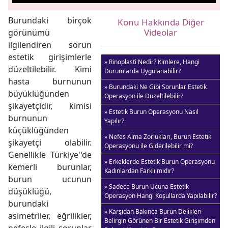
Burundaki birçok
Konu Hakkında Diğer
Videolar
görünümü
ilgilendiren sorun
estetik girişimlerle
» Rinoplasti Nedir? Kimlere, Hangi
düzeltilebilir. Kimi
Durumlarda Uygulanabilir?
hasta burnunun
» Burundaki Ne Gibi Sorunlar Estetik
büyüklüğünden
Operasyon ile Düzeltilebilir?
şikayetçidir, kimisi
» Estetik Burun Operasyonu Nasıl
burnunun
Yapılır?
küçüklüğünden
» Nefes Alma Zorlukları, Burun Estetik
şikayetçi olabilir.
Operasyonu ile Giderilebilir mi?
Genellikle Türkiye''de
» Erkeklerde Estetik Burun Operasyonu
kemerli burunlar,
Kadınlardan Farklı mıdır?
burun ucunun
» Sadece Burun Ucuna Estetik
düşüklüğü,
Operasyon Hangi Koşullarda Yapılabilir?
burundaki
» Karşıdan Bakınca Burun Delikleri
asimetriler, eğrilikler,
Belirgin Görünen Bir Estetik Girişimden