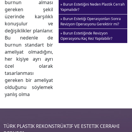
burnun alması
» Burun Estetiğini Neden Plastik Cerrah
gereken şekil
Yapmalıdır?
üzerinde karşılıklı
» Burun Estetiği Operasyonları Sonra
konuşulur ve
Revizyon Operasyonu Gerektirir mi?
değişiklikler planlanır.
» Burun Estetiğinde Revizyon
Bu nedenle de
Operasyonu Kaç Kez Yapılabilir?
burnun standart bir
ameliyat olmadığını,
her kişiye ayrı ayrı
özel olarak
tasarlanması
gereken bir ameliyat
olduğunu söylemek
yanlış olma
TÜRK PLASTIK REKONSTRÜKTIF VE ESTETIK CERRAHI