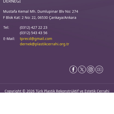
DERNEGI
Mustafa Kemal Mh. Dumlupinar Blv No: 274
F Blok Kat: 2 No: 22, 06530 Çankaya/Ankara
Tel:
(0312) 427 22 23
(0312) 543 43 56
E-Mail:
tprecd@gmail.com
dernek@plastikcerrahi.org.tr
Copyright ©
2026 Türk Plastik Rekonstrüktif ve Estetik Cerrahi
Dernegi. Tüm haklari saklidir.
LookUs
&
Online Makale