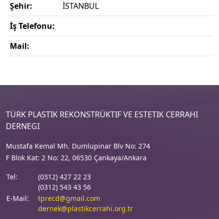
Şehir:
İSTANBUL
İş Telefonu:
Mail:
TÜRK PLASTIK REKONSTRÜKTIF VE ESTETIK CERRAHI
DERNEGI
Mustafa Kemal Mh. Dumlupinar Blv No: 274
F Blok Kat: 2 No: 22, 06530 Çankaya/Ankara
Tel:
(0312) 427 22 23
(0312) 543 43 56
E-Mail:
tprecd@gmail.com
dernek@plastikcerrahi.org.tr